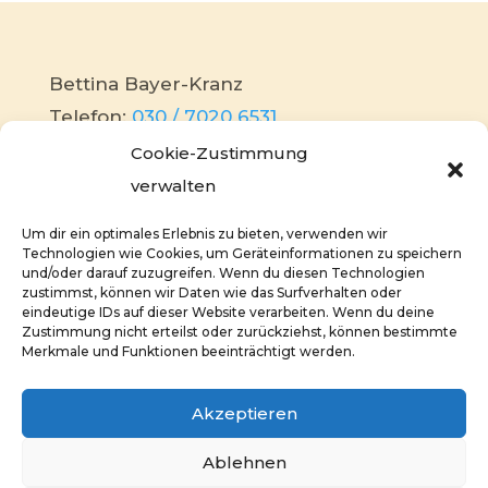
Bettina Bayer-Kranz
Telefon:
030 / 7020 6531
Mobil:
0172 / 310 34 38
Cookie-Zustimmung
Mail:
info@bettina-bayer-immobilien.de
verwalten
Um dir ein optimales Erlebnis zu bieten, verwenden wir
Impressum
Technologien wie Cookies, um Geräteinformationen zu speichern
und/oder darauf zuzugreifen. Wenn du diesen Technologien
Datenschutz
zustimmst, können wir Daten wie das Surfverhalten oder
Vermietung
eindeutige IDs auf dieser Website verarbeiten. Wenn du deine
Zustimmung nicht erteilst oder zurückziehst, können bestimmte
Verkauf
Merkmale und Funktionen beeinträchtigt werden.
Akzeptieren
Ablehnen