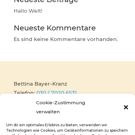
Hallo Welt!
Neueste Kommentare
Es sind keine Kommentare vorhanden.
Bettina Bayer-Kranz
Telefon:
030 / 7020 6531
Mobil:
0172 / 310 34 38
Cookie-Zustimmung
Mail:
info@bettina-bayer-immobilien.de
verwalten
Um dir ein optimales Erlebnis zu bieten, verwenden wir
Impressum
Technologien wie Cookies, um Geräteinformationen zu speichern